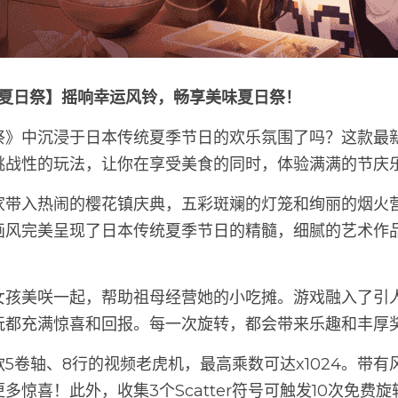
食夏日祭】摇响幸运风铃，畅享美味夏日祭！
祭》中沉浸于日本传统夏季节日的欢乐氛围了吗？这款最
挑战性的玩法，让你在享受美食的同时，体验满满的节庆
家带入热闹的樱花镇庆典，五彩斑斓的灯笼和绚丽的烟火
画风完美呈现了日本传统夏季节日的精髓，细腻的艺术作
女孩美咲一起，帮助祖母经营她的小吃摊。游戏融入了引
玩都充满惊喜和回报。每一次旋转，都会带来乐趣和丰厚
5卷轴、8行的视频老虎机，最高乘数可达x1024。带
多惊喜！此外，收集3个Scatter符号可触发10次免费