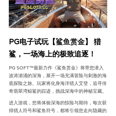
PG电子试玩【
鲨鱼赏金
】
猎
鲨，一场海上的极致追逐！
PG SOFT™最新力作《鲨鱼赏金》将带您潜入
波涛汹涌的深海，展开一场充满冒险与刺激的海
底探险之旅。玩家将化身海洋猎人艾登，追寻传
奇翡翠湾鲸鲨的踪迹，挑战深海中的神秘宝藏。
进入游戏，您将体验深海的惊险与期待，每次获
得猎人符号和鲨鱼符号，都将引领您走向隐藏的