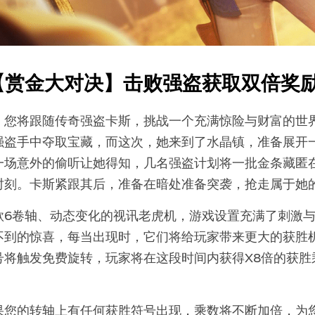
【赏金大对决】击败强盗获取双倍奖
，您将跟随传奇强盗卡斯，挑战一个充满惊险与财富的世
强盗手中夺取宝藏，而这次，她来到了水晶镇，准备展开
一场意外的偷听让她得知，几名强盗计划将一批金条藏匿
时刻。卡斯紧跟其后，准备在暗处准备突袭，抢走属于她
款6卷轴、动态变化的视讯老虎机，游戏设置充满了刺激
不到的惊喜，每当出现时，它们将给玩家带来更大的获胜
号将触发免费旋转，玩家将在这段时间内获得X8倍的获胜
果您的转轴上有任何获胜符号出现，乘数将不断加倍，为