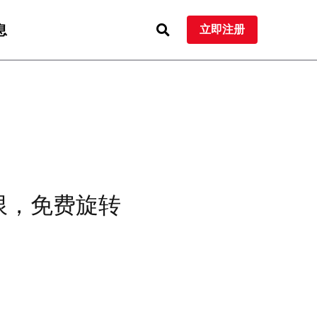
息
立即注册
限，免费旋转