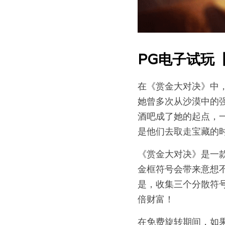
PG电子试玩
在《赏金大对决》中
她曾多次从沙漠中的
酒吧成了她的起点，
是他们去取走宝藏的
《赏金大对决》是一
金框符号会带来意想
是，收集三个分散符
倍财富！
在免费旋转期间，如